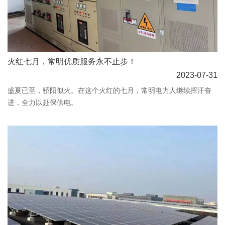
火红七月，常明优质服务永不止步！
2023-07-31
盛夏已至，骄阳似火。在这个火红的七月，常明电力人继续挥汗奋
进，全力以赴保供电。