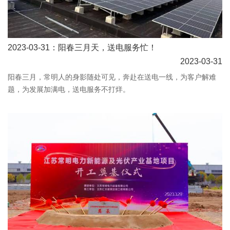
2023-03-31：阳春三月天，送电服务忙！
2023-03-31
阳春三月，常明人的身影随处可见，奔赴在送电一线，为客户解难
题，为发展加满电，送电服务不打烊。